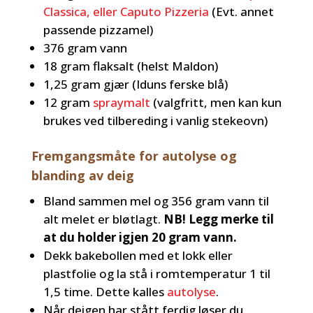
Classica, eller Caputo Pizzeria
(Evt. annet
passende pizzamel)
376 gram vann
18 gram flaksalt (helst Maldon)
1,25 gram gjær (Iduns ferske blå)
12 gram
spraymalt
(valgfritt, men kan kun
brukes ved tilbereding i vanlig stekeovn)
Fremgangsmåte for autolyse og
blanding av deig
Bland sammen mel og 356 gram vann til
alt melet er bløtlagt.
NB! Legg merke til
at du holder igjen 20 gram vann.
Dekk bakebollen med et lokk eller
plastfolie og la stå i romtemperatur 1 til
1,5 time. Dette kalles
autolyse
.
Når deigen har stått ferdig løser du