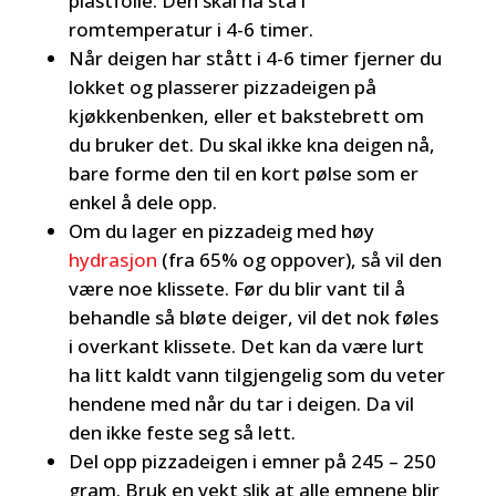
plastfolie. Den skal nå stå i
romtemperatur i 4-6 timer.
Når deigen har stått i 4-6 timer fjerner du
lokket og plasserer pizzadeigen på
kjøkkenbenken, eller et bakstebrett om
du bruker det. Du skal ikke kna deigen nå,
bare forme den til en kort pølse som er
enkel å dele opp.
Om du lager en pizzadeig med høy
hydrasjon
(fra 65% og oppover), så vil den
være noe klissete. Før du blir vant til å
behandle så bløte deiger, vil det nok føles
i overkant klissete. Det kan da være lurt
ha litt kaldt vann tilgjengelig som du veter
hendene med når du tar i deigen. Da vil
den ikke feste seg så lett.
Del opp pizzadeigen i emner på 245 – 250
gram. Bruk en vekt slik at alle emnene blir