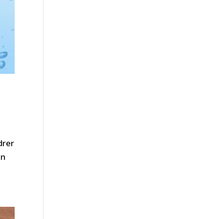
drer
en