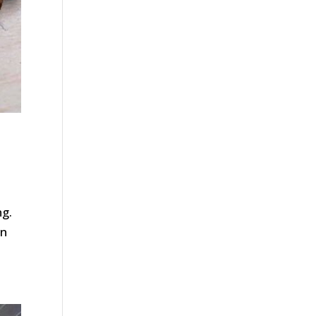
ng.
en