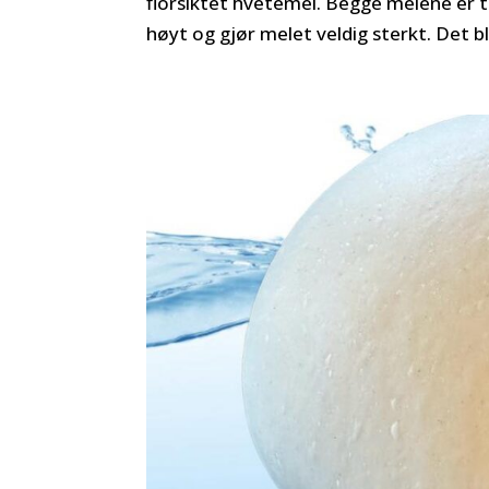
florsiktet hvetemel. Begge melene er 
høyt og gjør melet veldig sterkt. Det ble