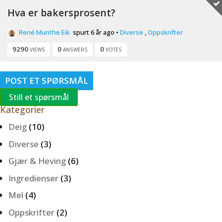
Hva er bakersprosent?
René Munthe Eik
spurt 6 år ago
•
Diverse
,
Oppskrifter
9290
0
0
VIEWS
ANSWERS
VOTES
POST ET SPØRSMÅL
Still et spørsmål
Kategorier
Deig
(10)
Diverse
(3)
Gjær & Heving
(6)
Ingredienser
(3)
Mel
(4)
Oppskrifter
(2)