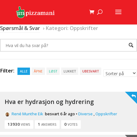
Spørsmål & Svar
›
Kategori: Oppskrifter
Filter:
ALLE
ÅPNE
LØST
LUKKET
UBESVART
Hva er hydrasjon og hydrering
René Munthe Eik
besvart 6 år ago
•
Diverse
,
Oppskrifter
13930
1
0
VIEWS
ANSWERS
VOTES