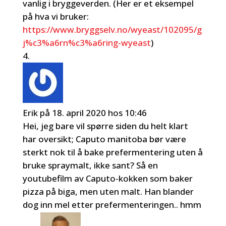
vanlig i bryggeverden. (Her er et eksempel
på hva vi bruker:
https://www.bryggselv.no/wyeast/102095/g
j%c3%a6rn%c3%a6ring-wyeast
)
Erik
på 18. april 2020 hos 10:46
Hei, jeg bare vil spørre siden du helt klart
har oversikt; Caputo manitoba bør være
sterkt nok til å bake prefermentering uten å
bruke spraymalt, ikke sant? Så en
youtubefilm av Caputo-kokken som baker
pizza på biga, men uten malt. Han blander
dog inn mel etter prefermenteringen.. hmm