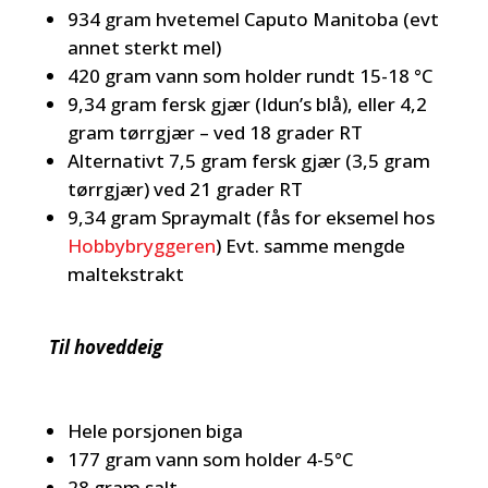
934 gram hvetemel Caputo Manitoba (evt
annet sterkt mel)
420 gram vann som holder rundt 15-18 °C
9,34 gram fersk gjær (Idun’s blå), eller 4,2
gram tørrgjær – ved 18 grader RT
Alternativt 7,5 gram fersk gjær (3,5 gram
tørrgjær) ved 21 grader RT
9,34 gram Spraymalt (fås for eksemel hos
Hobbybryggeren
) Evt. samme mengde
maltekstrakt
Til hoveddeig
Hele porsjonen biga
177 gram vann som holder 4-5°C
28 gram salt