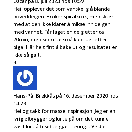
Oscar
på 8. juli 2023 hos 10:59
Hei, opplever det som vanskelig å blande
hoveddeigen. Bruker spiralkrok, men sliter
med at den ikke klarer å mikse inn deigen
med vannet. Får laget en deig etter ca
20min, men ser ofte små klumper etter
biga. Hår helt fint å bake ut og resultatet er
ikke så galt.
Hans-Pål Brekkås
på 16. desember 2020 hos
14:28
Hei og takk for masse inspirasjon. Jeg er en
ivrig ølbrygger og lurte på om det kunne
vært lurt å tilsette gjærnæring… Veldig