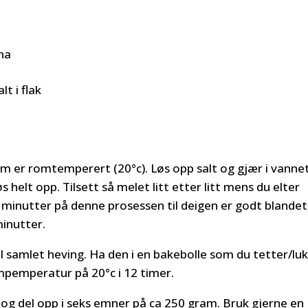
na
t i flak
om er romtemperert (20°c). Løs opp salt og gjær i vannet
s helt opp. Tilsett så melet litt etter litt mens du elter
6 minutter på denne prosessen til deigen er godt blandet
minutter.
til samlet heving. Ha den i en bakebolle som du tetter/lu
ompemperatur på 20°c i 12 timer.
 og del opp i seks emner på ca 250 gram. Bruk gjerne en