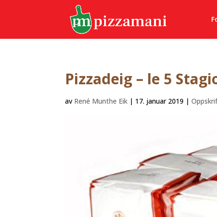
F
Pizzadeig – le 5 Stag
av
René Munthe Eik
|
17. januar 2019
|
Oppskri