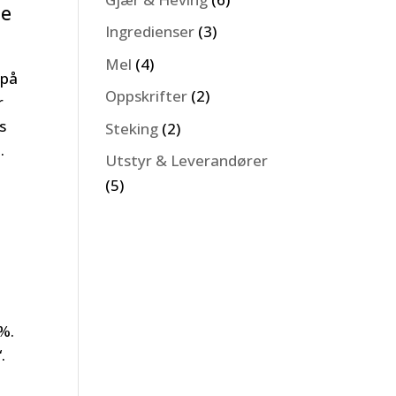
De
Ingredienser
(3)
Mel
(4)
 på
Oppskrifter
(2)
r
s
Steking
(2)
.
Utstyr & Leverandører
(5)
%.
“.