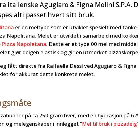
ra italienske Agugiaro & Figna Molini S.P.A. 
esialtilpasset hvert sitt bruk.
litana
er en meltype som er utviklet spesielt med tanke
izza Napolitana. Melet er utviklet i samarbeid med kokke
e Pizza Napoletana
. Dette er et type 00 mel med middel
et gjør deigen elastisk og gir en utmerket pizzaskorpe
eg fått direkte fra Raffaella Dessì ved Agugiaro & Figna
viklet for akkurat dette konkrete melet.
angsmåte
izzabunner på ca 250 gram hver, med en hydrasjon på 62
n og melegenskaper i innlegget “
Mel til bruk i pizzadeig