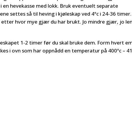
r i en hevekasse med lokk. Bruk eventuelt separate
ne settes så til heving i kjøleskap ved 4°c i 24-36 timer.
t etter hvor mye gjær du har brukt. Jo mindre gjær, jo le
øleskapet 1-2 timer før du skal bruke dem. Form hvert e
tekes i ovn som har oppnådd en temperatur på 400°c – 4