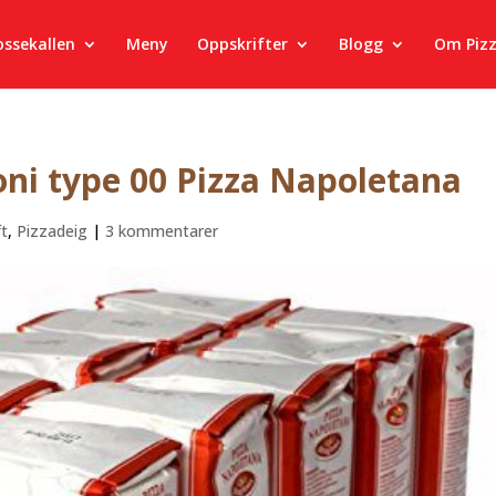
ossekallen
Meny
Oppskrifter
Blogg
Om Piz
ioni type 00 Pizza Napoletana
ft
,
Pizzadeig
|
3 kommentarer