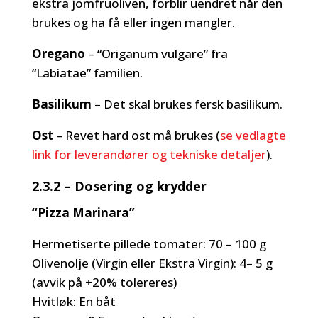
ekstra jomfruoliven, forblir uendret når den
brukes og ha få eller ingen mangler.
Oregano
– “Origanum vulgare” fra
“Labiatae” familien.
Basilikum
– Det skal brukes fersk basilikum.
Ost
– Revet hard ost må brukes (
se vedlagte
link for leverandører og tekniske detaljer
).
2.3.2 – Dosering og krydder
“Pizza Marinara”
Hermetiserte pillede tomater: 70 – 100 g
Olivenolje (Virgin eller Ekstra Virgin): 4– 5 g
(avvik på +20% tolereres)
Hvitløk: En båt