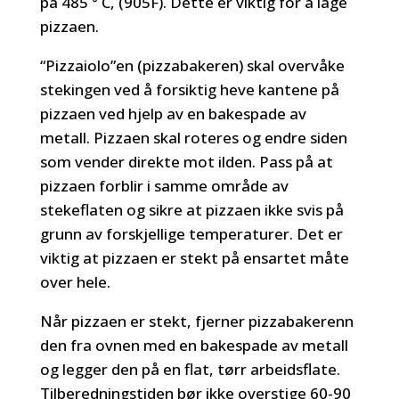
på 485 ° C, (905F). Dette er viktig for å lage
pizzaen.
“Pizzaiolo”en (pizzabakeren) skal overvåke
stekingen ved å forsiktig heve kantene på
pizzaen ved hjelp av en bakespade av
metall. Pizzaen skal roteres og endre siden
som vender direkte mot ilden. Pass på at
pizzaen forblir i samme område av
stekeflaten og sikre at pizzaen ikke svis på
grunn av forskjellige temperaturer. Det er
viktig at pizzaen er stekt på ensartet måte
over hele.
Når pizzaen er stekt, fjerner pizzabakerenn
den fra ovnen med en bakespade av metall
og legger den på en flat, tørr arbeidsflate.
Tilberedningstiden bør ikke overstige 60-90