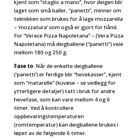
kjent som “staglio a mano”, hvor deigen blir
laget som små baller, “panetti”, minner om
teknikken som brukes for å lage mozzarella
– ‘mozzatura’ som også er gjort for hånd.
For “Verace Pizza Napoletana” – (Vera Pizza
Napoletana) må deigballene (“panetti”) veie
mellom 180 og 250 g.
Fase to
: Når de enkelte deigballene
(‘panetti’) er ferdige blir “hevekasser”, kjent
som “matarelle” (kuvøse – se vedlegg for
ytterligere detaljer) tatt i bruk for andre
hevefase, som kan vare mellom 4 og 6
timer. Ved å kontrollere
oppbevaringstemperaturen
(romtemperatur) kan deigballene brukes i
løpet av de følgende 6 timer.