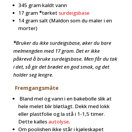
345 gram kaldt vann
17 gram
*
tørket
surdeigsbase
14 gram salt (Maldon som du maler i en
morter)
*
Bruker du ikke surdeigsbase, øker du bare
melmengden med 17 gram. Det er ikke
påkrevd å bruke surdeigsbase. Men får du tak
i det, så gir det brødet en god smak, og det
holder seg lengre.
Fremgangsmåte
Bland mel og vann i en bakebolle slik at
hele melet blir bløtlagt. Dekk med lokk
eller plastfolie og la stå i 1-1,5 timer.
Dette kalles
autolyse
.
Om poolishen ikke står i kjøleskapet