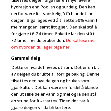
tilsettes deigen. Biga har en mye lavere
hydrasjon enn Poolish og surdeig. Den kan
derfor være litt vanskelig å få blandet inn i
deigen. Biga lages ved å tilsette 50% vann til
melmengden, samt litt gjær. Den skal stå å
forgjære i 6-24 timer. Enkelte lar den stå i
72 timer før de bruker den.
Du kal lese mer
om hvordan du lager biga her.
Gammel deig
Dette er hva det høres ut som. Det er en bit
av deigen du brukte til forrige baking. Denne
tilsettes den nye deigen og brukes som
gjærkultur. Det kan være en fordel å blande
den ut i like deler vann og mel og la den stå
en stund for å «starte». Tiden det tar å
gjære deigen vil da bli kortere.