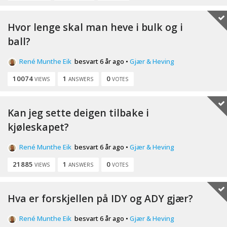
Hvor lenge skal man heve i bulk og i
ball?
René Munthe Eik
besvart 6 år ago
•
Gjær & Heving
10074
1
0
VIEWS
ANSWERS
VOTES
Kan jeg sette deigen tilbake i
kjøleskapet?
René Munthe Eik
besvart 6 år ago
•
Gjær & Heving
21885
1
0
VIEWS
ANSWERS
VOTES
Hva er forskjellen på IDY og ADY gjær?
René Munthe Eik
besvart 6 år ago
•
Gjær & Heving