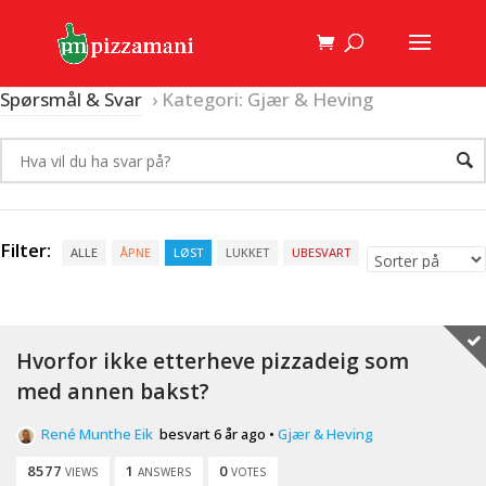
Spørsmål & Svar
›
Kategori: Gjær & Heving
Filter:
ALLE
ÅPNE
LØST
LUKKET
UBESVART
Hvorfor ikke etterheve pizzadeig som
med annen bakst?
René Munthe Eik
besvart 6 år ago
•
Gjær & Heving
8577
1
0
VIEWS
ANSWERS
VOTES