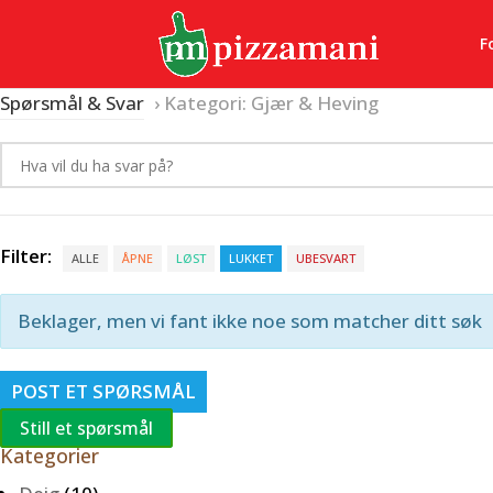
F
Spørsmål & Svar
›
Kategori: Gjær & Heving
Filter:
ALLE
ÅPNE
LØST
LUKKET
UBESVART
Beklager, men vi fant ikke noe som matcher ditt søk
POST ET SPØRSMÅL
Still et spørsmål
Kategorier