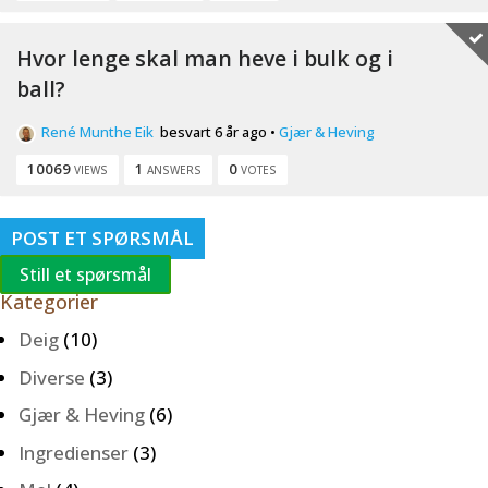
Hvor lenge skal man heve i bulk og i
ball?
René Munthe Eik
besvart 6 år ago
•
Gjær & Heving
10069
1
0
VIEWS
ANSWERS
VOTES
POST ET SPØRSMÅL
Still et spørsmål
Kategorier
Deig
(10)
Diverse
(3)
Gjær & Heving
(6)
Ingredienser
(3)