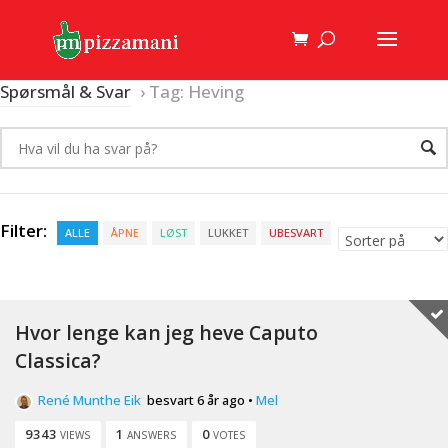
Spørsmål & Svar
›
Tag: Heving
Filter:
ALLE
ÅPNE
LØST
LUKKET
UBESVART
Hvor lenge kan jeg heve Caputo
Classica?
René Munthe Eik
besvart 6 år ago
•
Mel
9343
1
0
VIEWS
ANSWERS
VOTES