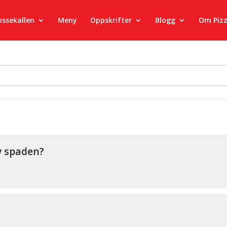
ossekallen
Meny
Oppskrifter
Blogg
Om Piz
v spaden?