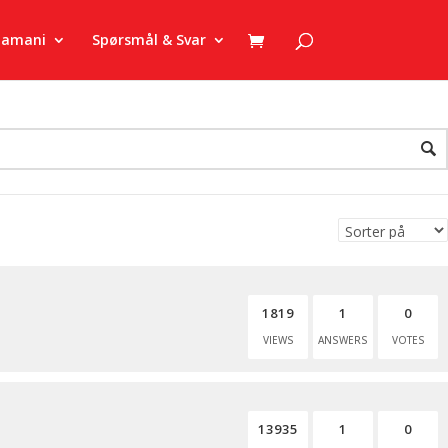
zamani
Spørsmål & Svar
1819
1
0
VIEWS
ANSWERS
VOTES
13935
1
0