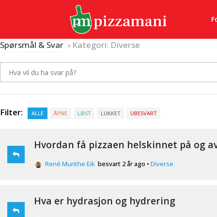
F
Spørsmål & Svar
›
Kategori: Diverse
Filter:
ALLE
ÅPNE
LØST
LUKKET
UBESVART
Hvordan få pizzaen helskinnet på og a
René Munthe Eik
besvart 2 år ago
•
Diverse
Hva er hydrasjon og hydrering