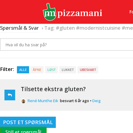
F
Spørsmål & Svar
›
Tag: #gluten #modernistcuisine #mel
Filter:
ALLE
ÅPNE
LØST
LUKKET
UBESVART
Tilsette ekstra gluten?
René Munthe Eik
besvart 6 år ago
•
Deig
POST ET SPØRSMÅL
Still et spørsmål