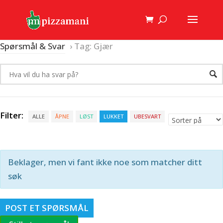
Spørsmål & Svar
›
Tag: Gjær
Filter:
ALLE
ÅPNE
LØST
LUKKET
UBESVART
Beklager, men vi fant ikke noe som matcher ditt
søk
POST ET SPØRSMÅL