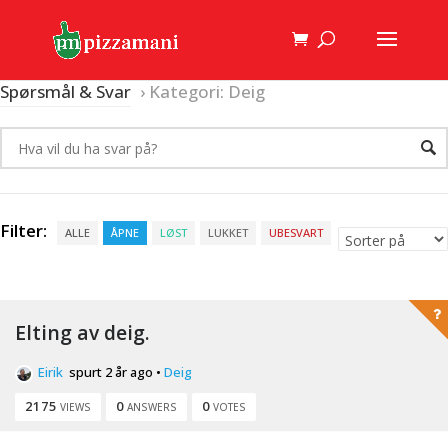
Spørsmål & Svar
›
Kategori: Deig
Filter:
ALLE
ÅPNE
LØST
LUKKET
UBESVART
Elting av deig.
Eirik
spurt 2 år ago
•
Deig
2175
0
0
VIEWS
ANSWERS
VOTES